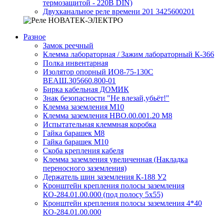
термозащитой - 220В DIN)
Двухканальное реле времени 201 3425600201
Разное
Замок реечный
Клемма лабораторная / Зажим лабораторный К-366
Полка инвентарная
Изолятор опорный ИО8-75-130С
ВЕАШ.305660.800-01
Бирка кабельная ДОМИК
Знак безопасности "Не влезай,убьёт!"
Клемма заземления М10
Клемма заземления НВО.00.001.20 М8
Испытательная клеммная коробка
Гайка барашек М8
Гайка барашек М10
Скоба крепления кабеля
Клемма заземления увеличенная (Накладка
переносного заземления)
Держатель шин заземления К-188 У2
Кронштейн крепления полосы заземления
КО-284.01.00.000 (под полосу 5х55)
Кронштейн крепления полосы заземления 4*40
КО-284.01.00.000