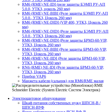
RM6 (RME) NE-IDI (реле защиты БЭМП РУ-АП
5.0.0, УТКЗ, цоколь 260 мм)
RM6 (RME) NE-BIBI (Реле защиты БЭМП РУ-АП
5.0.0., УТКЗ, Цоколь 260 мм)
RM6 (RME) NE-DIDI (VIP 400, УТКЗ, Цоколь 260
мм)
RM6 (RME) NE-DIDI (Реле защиты БЭМП РУ-АП
5.0.0., УТКЗ, Цоколь 260 мм)
RM6 (RME) NE-DIDI (Реле защиты БРМЗ-60-VIP,
УТКЗ, Цоколь 260 мм)
RM6 (RME) NE-BIBI (Реле защиты БРМЗ-60-VIP,
УТКЗ, Цоколь 260 мм)
RM6 (RME) NE-IIDI (Реле защиты БРМЗ-60-VIP,
УТКЗ, Цоколь 260 мм)
RN6 (RME) NE-IDI (Реле защиты БРМЗ-60-VIP,
УТКЗ, Цоколь 260 мм)
Прибор VAP6
Манжета кабеля (сальник) для RM6/RME малая
Электрощитовое оборудование
Шкаф питания собственных нужд ШПСН-В /
ШПСН-ВУФ
Ящик собственных нужд ЯСН-ВФ-В