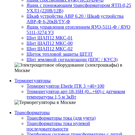
Ящик с понижающим трансформатором ЯТП-0,25
УХЛ3 (220В/12В)
Шкаф устройства АВР 6.20 / Шкаф устройства
АВР-Ф 6-20кВ/ТУ-Ф
Ящик управления отоплением ЯУО-5111-Ф / ЯУО
5111-3274 У3
Щит ЩАП12 МКС-01
Щит ЩАП12 МКС-00
Щит ЩАП12 МКС-02
Щиток тепловой защиты ЩТЗТ
Щит земляной сигнализации (ЩЗС / КУСЗ)
Терморегуляторы
Терморегулятор Eberle ITR 3 +40+100
Терморегулятор арт-18-16H (0...+60) с датчиком
температуры 1,5 м 3кВт
Трансформаторы
Трансформаторы тока (для учета)
Трансформаторы тока нулевой
последовательности
Трехфазные силовые трансформаторы с литой