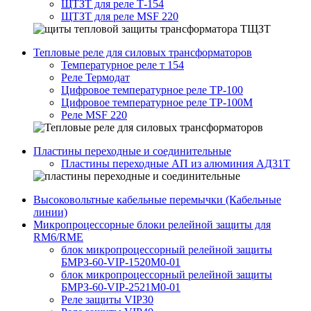
ЩТЗТ для реле Т-154
ЩТЗТ для реле MSF 220
Тепловые реле для силовых трансформаторов
Температурное реле т 154
Реле Термодат
Цифровое температурное реле ТР-100
Цифровое температурное реле ТР-100М
Реле MSF 220
Пластины переходные и соединительные
Пластины переходные АП из алюминия АД31Т
Высоковольтные кабельные перемычки (Кабельные
линии)
Микропроцессорные блоки релейной защиты для
RM6/RME
блок микропроцессорный релейной защиты
БМРЗ-60-VIP-1520М0-01
блок микропроцессорный релейной защиты
БМРЗ-60-VIP-2521М0-01
Реле защиты VIP30