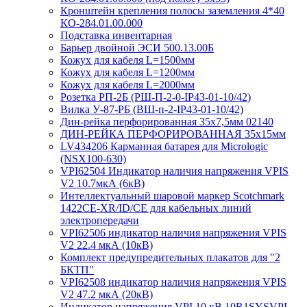
Кронштейн крепления полосы заземления 4*40
КО-284.01.00.000
Подставка инвентарная
Барьер двойной ЭСИ 500.13.00Б
Кожух для кабеля L=1500мм
Кожух для кабеля L=1200мм
Кожух для кабеля L=2000мм
Розетка РП-2Б (РШ-П-2-0-IР43-01-10/42)
Вилка У-87-РБ (ВШ-п-2-IP43-01-10/42)
Дин-рейка перфорированная 35х7,5мм 02140
ДИН-РЕЙКА ПЕРФОРИРОВАННАЯ 35х15мм
LV434206 Карманная батарея для Micrologic
(NSX100-630)
VPI62504 Индикатор наличия напряжения VPIS
V2 10.7мкА (6кВ)
Интеллектуальный шаровой маркер Scotchmark
1422CE-XR/ID/CE для кабельных линий
электропередачи
VPI62506 индикатор наличия напряжения VPIS
V2 22.4 мкА (10кВ)
Комплект предупредительных плакатов для "2
БКТП"
VPI62508 индикатор наличия напряжения VPIS
V2 47.2 мкА (20кВ)
Индикатор напряжения VPI 10 кВ 10R1SYSVPI