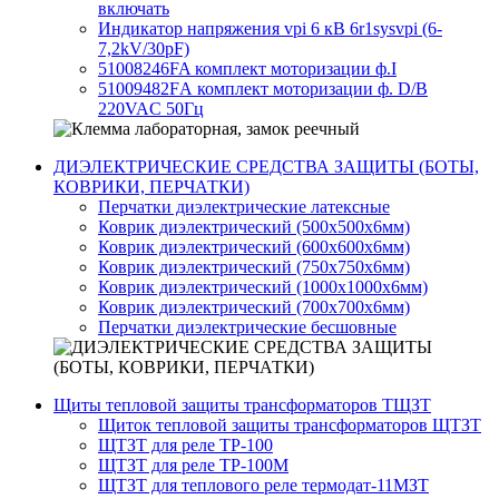
включать
Индикатор напряжения vpi 6 кВ 6r1sysvpi (6-
7,2kV/30pF)
51008246FA комплект моторизации ф.I
51009482FА комплект моторизации ф. D/B
220VAC 50Гц
ДИЭЛЕКТРИЧЕСКИЕ СРЕДСТВА ЗАЩИТЫ (БОТЫ,
КОВРИКИ, ПЕРЧАТКИ)
Перчатки диэлектрические латексные
Коврик диэлектрический (500х500х6мм)
Коврик диэлектрический (600х600х6мм)
Коврик диэлектрический (750х750х6мм)
Коврик диэлектрический (1000х1000х6мм)
Коврик диэлектрический (700х700х6мм)
Перчатки диэлектрические бесшовные
Щиты тепловой защиты трансформаторов ТЩЗТ
Щиток тепловой защиты трансформаторов ЩТЗТ
ЩТЗТ для реле ТР-100
ЩТЗТ для реле ТР-100М
ЩТЗТ для теплового реле термодат-11МЗТ