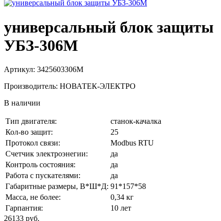
универсальный блок защиты
УБЗ-306М
Артикул: 3425603306М
Производитель: НОВАТЕК-ЭЛЕКТРО
В наличии
Тип двигателя:
станок-качалка
Кол-во защит:
25
Протокол связи:
Modbus RTU
Счетчик электроэнегии:
да
Контроль состояния:
да
Работа с пускателями:
да
Габаритные размеры, В*Ш*Д:
91*157*58
Масса, не более:
0,34 кг
Гарпантия:
10 лет
26133 руб.