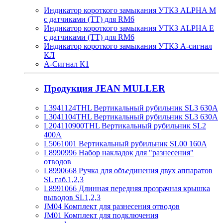
Индикатор короткого замыкания УТКЗ ALPHA M
с датчиками (ТТ) для RM6
Индикатор короткого замыкания УТКЗ ALPHA E
с датчиками (ТТ) для RM6
Индикатор короткого замыкания УТКЗ А-сигнал
КЛ
А-Сигнал К1
Продукция JEAN MULLER
L3941124THL Вертикальный рубильник SL3 630А
L3041104THL Вертикальный рубильник SL3 630А
L204110900THL Вертикальный рубильник SL2
400А
L5061001 Вертикальный рубильник SL00 160А
L8990996 Набор накладок для "разнесения"
отводов
L8990668 Ручка для объединения двух аппаратов
SL габ.1,2,3
L8991066 Длинная передняя прозрачная крышка
выводов SL1,2,3
JM04 Комплект для разнесения отводов
JM01 Комплект для подключения