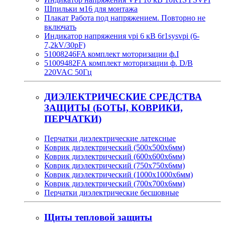
Шпильки м16 для монтажа
Плакат Работа под напряжением. Повторно не
включать
Индикатор напряжения vpi 6 кВ 6r1sysvpi (6-
7,2kV/30pF)
51008246FA комплект моторизации ф.I
51009482FА комплект моторизации ф. D/B
220VAC 50Гц
ДИЭЛЕКТРИЧЕСКИЕ СРЕДСТВА
ЗАЩИТЫ (БОТЫ, КОВРИКИ,
ПЕРЧАТКИ)
Перчатки диэлектрические латексные
Коврик диэлектрический (500х500х6мм)
Коврик диэлектрический (600х600х6мм)
Коврик диэлектрический (750х750х6мм)
Коврик диэлектрический (1000х1000х6мм)
Коврик диэлектрический (700х700х6мм)
Перчатки диэлектрические бесшовные
Щиты тепловой защиты