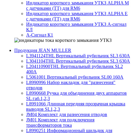
Индикатор короткого замыкания УТКЗ ALPHA M
с датчиками (ТТ) для RM6
Индикатор короткого замыкания УТКЗ ALPHA E
с датчиками (ТТ) для RM6
Индикатор короткого замыкания УТКЗ А-сигнал
КЛ
А-Сигнал К1
Продукция JEAN MULLER
L3941124THL Вертикальный рубильник SL3 630А
L3041104THL Вертикальный рубильник SL3 630А
L204110900THL Вертикальный рубильник SL2
400А
L5061001 Вертикальный рубильник SL00 160А
L8990996 Набор накладок для "разнесения"
отводов
L8990668 Ручка для объединения двух аппаратов
SL габ.1,2,3
L8991066 Длинная передняя прозрачная крышка
выводов SL1,2,3
JM04 Комплект для разнесения отводов
JM01 Комплект для подключения
трансформаторов тока
L8990251 Информационный шильдик для