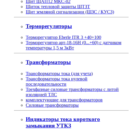
Щит ЩАП12 МКС-02
Щиток тепловой защиты ЩТЗТ
Щит земляной сигнализации (ЩЗС / КУСЗ)
Терморегуляторы
Терморегулятор Eberle ITR 3 +40+100
Терморегулятор арт-18-16H (0...+60) с датчиком
температуры 1,5 м 3кВт
Трансформаторы
Трансформаторы тока (для учета)
Трансформаторы тока нулевой
последовательности
Трехфазные силовые трансформаторы с литой
изоляцией ТЛС
комплектующие для трансформаторов
Силовые трансформаторы
Индикаторы тока короткого
замыкания УТКЗ