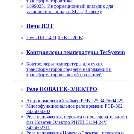
трансформаторов тока
L8990251 Информационный шильдик для
установки на аппарат SL1,2,3 сверху
Печи ПЭТ
Печь ПЭТ-4 (1,0 кВт 220 В)
Контроллеры температуры TecSystem
Контроллеры температуры для сухих
трансформаторов среднего напряжения и
трансформаторов с литой изоляцией
Реле НОВАТЕК-ЭЛЕКТРО
Астрономический таймер РЭВ 225 3425604225
Многофункциональное реле времени РЭВ-302
3425604302
Реле напряжения, перекоса и последовательности
фаз Новатек-Электро РНПП-311М-24V
3425602311
Реле напряжения Новатек-Электро , перекоса и