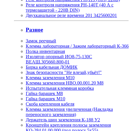
Реле контроля напряжения РН-140Т (40 А с
термозащитой - 220В DIN)
Двухканальное реле времени 201 3425600201
Разное
Замок реечный
Клемма лабораторная / Зажим лабораторный К-366
Полка инвентарная
Изолятор опорный ИО8-75-130С
ВЕАШ.305660.800-01
Бирка кабельная ДОМИК
Знак безопасности "Не влезай,убьёт!"
Клемма заземления М10
Клемма заземления НВО.00.001.20 М8
Испытательная клеммная коробка
Гайка барашек М8
Гайка барашек М10
Скоба крепления кабеля
Клемма заземления увеличенная (Накладка
переносного заземления)
Держатель шин заземления К-188 У2
Кронштейн крепления полосы заземления
КО-284.01.00.000 (под полосу 5х55)