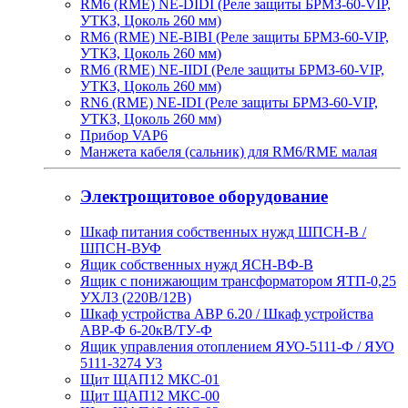
RM6 (RME) NE-DIDI (Реле защиты БРМЗ-60-VIP,
УТКЗ, Цоколь 260 мм)
RM6 (RME) NE-BIBI (Реле защиты БРМЗ-60-VIP,
УТКЗ, Цоколь 260 мм)
RM6 (RME) NE-IIDI (Реле защиты БРМЗ-60-VIP,
УТКЗ, Цоколь 260 мм)
RN6 (RME) NE-IDI (Реле защиты БРМЗ-60-VIP,
УТКЗ, Цоколь 260 мм)
Прибор VAP6
Манжета кабеля (сальник) для RM6/RME малая
Электрощитовое оборудование
Шкаф питания собственных нужд ШПСН-В /
ШПСН-ВУФ
Ящик собственных нужд ЯСН-ВФ-В
Ящик с понижающим трансформатором ЯТП-0,25
УХЛ3 (220В/12В)
Шкаф устройства АВР 6.20 / Шкаф устройства
АВР-Ф 6-20кВ/ТУ-Ф
Ящик управления отоплением ЯУО-5111-Ф / ЯУО
5111-3274 У3
Щит ЩАП12 МКС-01
Щит ЩАП12 МКС-00