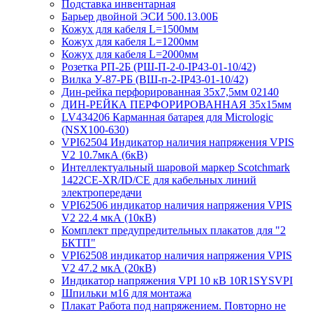
Подставка инвентарная
Барьер двойной ЭСИ 500.13.00Б
Кожух для кабеля L=1500мм
Кожух для кабеля L=1200мм
Кожух для кабеля L=2000мм
Розетка РП-2Б (РШ-П-2-0-IР43-01-10/42)
Вилка У-87-РБ (ВШ-п-2-IP43-01-10/42)
Дин-рейка перфорированная 35х7,5мм 02140
ДИН-РЕЙКА ПЕРФОРИРОВАННАЯ 35х15мм
LV434206 Карманная батарея для Micrologic
(NSX100-630)
VPI62504 Индикатор наличия напряжения VPIS
V2 10.7мкА (6кВ)
Интеллектуальный шаровой маркер Scotchmark
1422CE-XR/ID/CE для кабельных линий
электропередачи
VPI62506 индикатор наличия напряжения VPIS
V2 22.4 мкА (10кВ)
Комплект предупредительных плакатов для "2
БКТП"
VPI62508 индикатор наличия напряжения VPIS
V2 47.2 мкА (20кВ)
Индикатор напряжения VPI 10 кВ 10R1SYSVPI
Шпильки м16 для монтажа
Плакат Работа под напряжением. Повторно не