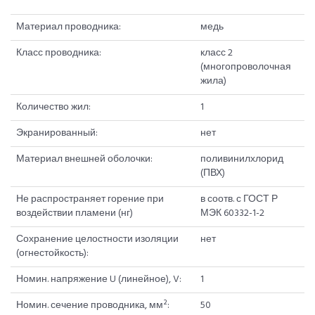
Материал проводника:
медь
Класс проводника:
класс 2
(многопроволочная
жила)
Количество жил:
1
Экранированный:
нет
Материал внешней оболочки:
поливинилхлорид
(ПВХ)
Не распространяет горение при
в соотв. с ГОСТ Р
воздействии пламени (нг)
МЭК 60332-1-2
Сохранение целостности изоляции
нет
(огнестойкость):
Номин. напряжение U (линейное), V:
1
Номин. сечение проводника, мм²:
50