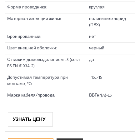
Форма проводника:
круглая
Материал изоляции жилы:
поливинилхлорид
(ПВХ)
Бронированный:
нет
Цвет внешней оболочки:
черный
С низким дымовыделением LS (согл.
да
BS EN 61034-2):
Допустимая температура при
+15...-15
монтаже, °C:
Марка кабеля/провода:
ВВГнг(A)-LS
УЗНАТЬ ЦЕНУ