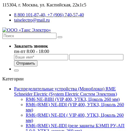
115304, г. Москва, ул. Каспийская, 22к1с5
8 800 101-87-40, +7 (906) 740-57-40
taiselectro@mail.ru
Заказать звонок
пн-пт 8:00 - 18:00
Отправить
Категории
Распределительные устройства (Моноблоки) RME
Schneider Electric (System Electric Систем Электрик)
RM6 NE-BIBI (VIP 400, УТКЗ, Цоколь 260 мм)
RM6 (RME) NE-IIDI (VIP 400, УТКЗ, Цоколь 260
мм)
RM6 (RME) NE-IDI ( VIP 400, УТКЗ, Цоколь 260
мм)
RM6 (RME) NE-IIDI (реле защиты БЭМП РУ-АП
5.0.0, УТКЗ, цоколь 260 мм)