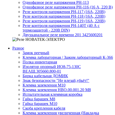
Однофазное реле напряжения РН-113
Однофазное реле напряжения РН-116 (16 А, 220 В)
Реле контроля напряжения РН-117 (16А, 220В)
Реле контроля напряжения РН-118 (16А, 220В)
Реле контроля напряжения РН-119 (16А, 220В)
Реле контроля напряжения РН-140Т (40 А с
термозащитой - 220В DIN)
Двухканальное реле времени 201 3425600201
Разное
Замок реечный
Клемма лабораторная / Зажим лабораторный К-366
Полка инвентарная
Изолятор опорный ИО8-75-130С
ВЕАШ.305660.800-01
Бирка кабельная ДОМИК
Знак безопасности "Не влезай,убьёт!"
Клемма заземления М10
Клемма заземления НВО.00.001.20 М8
Испытательная клеммная коробка
Гайка барашек М8
Гайка барашек М10
Скоба крепления кабеля
Клемма заземления увеличенная (Накладка