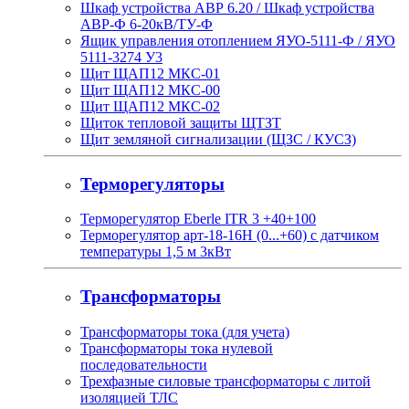
Шкаф устройства АВР 6.20 / Шкаф устройства
АВР-Ф 6-20кВ/ТУ-Ф
Ящик управления отоплением ЯУО-5111-Ф / ЯУО
5111-3274 У3
Щит ЩАП12 МКС-01
Щит ЩАП12 МКС-00
Щит ЩАП12 МКС-02
Щиток тепловой защиты ЩТЗТ
Щит земляной сигнализации (ЩЗС / КУСЗ)
Терморегуляторы
Терморегулятор Eberle ITR 3 +40+100
Терморегулятор арт-18-16H (0...+60) с датчиком
температуры 1,5 м 3кВт
Трансформаторы
Трансформаторы тока (для учета)
Трансформаторы тока нулевой
последовательности
Трехфазные силовые трансформаторы с литой
изоляцией ТЛС