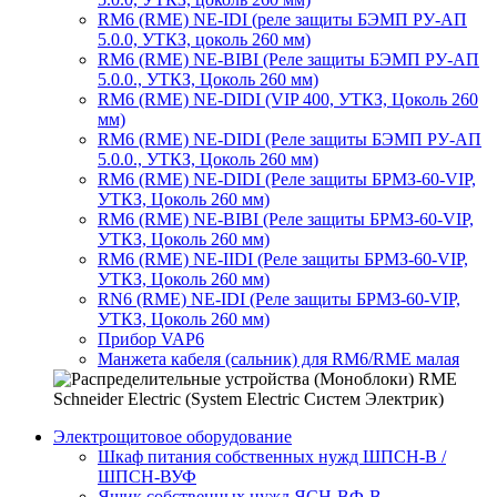
RM6 (RME) NE-IDI (реле защиты БЭМП РУ-АП
5.0.0, УТКЗ, цоколь 260 мм)
RM6 (RME) NE-BIBI (Реле защиты БЭМП РУ-АП
5.0.0., УТКЗ, Цоколь 260 мм)
RM6 (RME) NE-DIDI (VIP 400, УТКЗ, Цоколь 260
мм)
RM6 (RME) NE-DIDI (Реле защиты БЭМП РУ-АП
5.0.0., УТКЗ, Цоколь 260 мм)
RM6 (RME) NE-DIDI (Реле защиты БРМЗ-60-VIP,
УТКЗ, Цоколь 260 мм)
RM6 (RME) NE-BIBI (Реле защиты БРМЗ-60-VIP,
УТКЗ, Цоколь 260 мм)
RM6 (RME) NE-IIDI (Реле защиты БРМЗ-60-VIP,
УТКЗ, Цоколь 260 мм)
RN6 (RME) NE-IDI (Реле защиты БРМЗ-60-VIP,
УТКЗ, Цоколь 260 мм)
Прибор VAP6
Манжета кабеля (сальник) для RM6/RME малая
Электрощитовое оборудование
Шкаф питания собственных нужд ШПСН-В /
ШПСН-ВУФ
Ящик собственных нужд ЯСН-ВФ-В