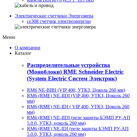
Электрические счетчики Энергомера
ce308 счетчик электроэнергии
Меню
О компании
Каталог
Распределительные устройства
(Моноблоки) RME Schneider Electric
(System Electric Систем Электрик)
RM6 NE-BIBI (VIP 400, УТКЗ, Цоколь 260 мм)
RM6 (RME) NE-IIDI (VIP 400, УТКЗ, Цоколь 260
мм)
RM6 (RME) NE-IDI ( VIP 400, УТКЗ, Цоколь 260
мм)
RM6 (RME) NE-IIDI (реле защиты БЭМП РУ-АП
5.0.0, УТКЗ, цоколь 260 мм)
RM6 (RME) NE-IDI (реле защиты БЭМП РУ-АП
5.0.0, УТКЗ, цоколь 260 мм)