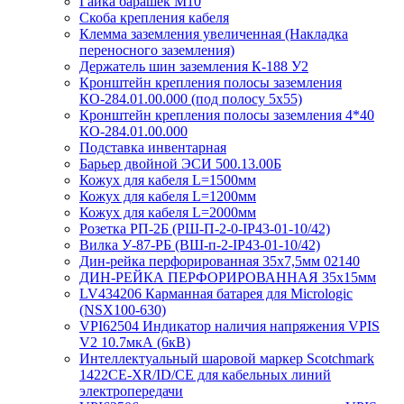
Гайка барашек М10
Скоба крепления кабеля
Клемма заземления увеличенная (Накладка
переносного заземления)
Держатель шин заземления К-188 У2
Кронштейн крепления полосы заземления
КО-284.01.00.000 (под полосу 5х55)
Кронштейн крепления полосы заземления 4*40
КО-284.01.00.000
Подставка инвентарная
Барьер двойной ЭСИ 500.13.00Б
Кожух для кабеля L=1500мм
Кожух для кабеля L=1200мм
Кожух для кабеля L=2000мм
Розетка РП-2Б (РШ-П-2-0-IР43-01-10/42)
Вилка У-87-РБ (ВШ-п-2-IP43-01-10/42)
Дин-рейка перфорированная 35х7,5мм 02140
ДИН-РЕЙКА ПЕРФОРИРОВАННАЯ 35х15мм
LV434206 Карманная батарея для Micrologic
(NSX100-630)
VPI62504 Индикатор наличия напряжения VPIS
V2 10.7мкА (6кВ)
Интеллектуальный шаровой маркер Scotchmark
1422CE-XR/ID/CE для кабельных линий
электропередачи