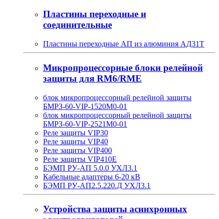
Пластины переходные и
соединительные
Пластины переходные АП из алюминия АД31Т
Микропроцессорные блоки релейной
защиты для RM6/RME
блок микропроцессорный релейной защиты
БМРЗ-60-VIP-1520М0-01
блок микропроцессорный релейной защиты
БМРЗ-60-VIP-2521М0-01
Реле защиты VIP30
Реле защиты VIP40
Реле защиты VIP400
Реле защиты VIP410E
БЭМП РУ-АП 5.0.0 УХЛ3.1
Кабельные адаптеры 6-20 кВ
БЭМП РУ-АП2.5.220.Д УХЛ3.1
Устройства защиты асинхронных