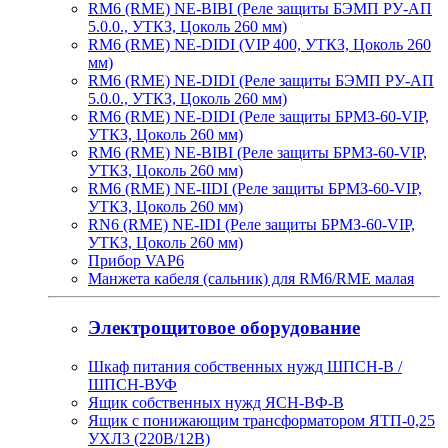
RM6 (RME) NE-BIBI (Реле защиты БЭМП РУ-АП
5.0.0., УТКЗ, Цоколь 260 мм)
RM6 (RME) NE-DIDI (VIP 400, УТКЗ, Цоколь 260
мм)
RM6 (RME) NE-DIDI (Реле защиты БЭМП РУ-АП
5.0.0., УТКЗ, Цоколь 260 мм)
RM6 (RME) NE-DIDI (Реле защиты БРМЗ-60-VIP,
УТКЗ, Цоколь 260 мм)
RM6 (RME) NE-BIBI (Реле защиты БРМЗ-60-VIP,
УТКЗ, Цоколь 260 мм)
RM6 (RME) NE-IIDI (Реле защиты БРМЗ-60-VIP,
УТКЗ, Цоколь 260 мм)
RN6 (RME) NE-IDI (Реле защиты БРМЗ-60-VIP,
УТКЗ, Цоколь 260 мм)
Прибор VAP6
Манжета кабеля (сальник) для RM6/RME малая
Электрощитовое оборудование
Шкаф питания собственных нужд ШПСН-В /
ШПСН-ВУФ
Ящик собственных нужд ЯСН-ВФ-В
Ящик с понижающим трансформатором ЯТП-0,25
УХЛ3 (220В/12В)