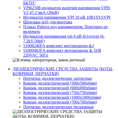
БКТП"
VPI62508 индикатор наличия напряжения VPIS
V2 47.2 мкА (20кВ)
Индикатор напряжения VPI 10 кВ 10R1SYSVPI
Шпильки м16 для монтажа
Плакат Работа под напряжением. Повторно не
включать
Индикатор напряжения vpi 6 кВ 6r1sysvpi (6-
7,2kV/30pF)
51008246FA комплект моторизации ф.I
51009482FА комплект моторизации ф. D/B
220VAC 50Гц
ДИЭЛЕКТРИЧЕСКИЕ СРЕДСТВА ЗАЩИТЫ (БОТЫ,
КОВРИКИ, ПЕРЧАТКИ)
Перчатки диэлектрические латексные
Коврик диэлектрический (500х500х6мм)
Коврик диэлектрический (600х600х6мм)
Коврик диэлектрический (750х750х6мм)
Коврик диэлектрический (1000х1000х6мм)
Коврик диэлектрический (700х700х6мм)
Перчатки диэлектрические бесшовные