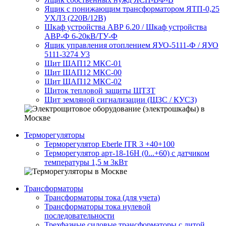
Ящик с понижающим трансформатором ЯТП-0,25
УХЛ3 (220В/12В)
Шкаф устройства АВР 6.20 / Шкаф устройства
АВР-Ф 6-20кВ/ТУ-Ф
Ящик управления отоплением ЯУО-5111-Ф / ЯУО
5111-3274 У3
Щит ЩАП12 МКС-01
Щит ЩАП12 МКС-00
Щит ЩАП12 МКС-02
Щиток тепловой защиты ЩТЗТ
Щит земляной сигнализации (ЩЗС / КУСЗ)
Терморегуляторы
Терморегулятор Eberle ITR 3 +40+100
Терморегулятор арт-18-16H (0...+60) с датчиком
температуры 1,5 м 3кВт
Трансформаторы
Трансформаторы тока (для учета)
Трансформаторы тока нулевой
последовательности
Трехфазные силовые трансформаторы с литой