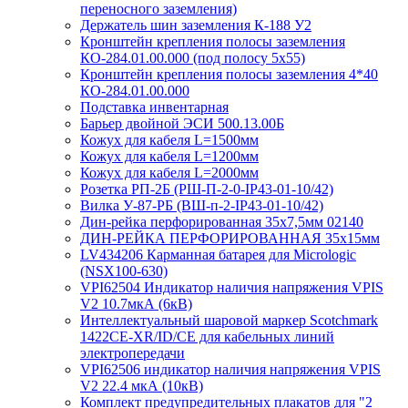
переносного заземления)
Держатель шин заземления К-188 У2
Кронштейн крепления полосы заземления
КО-284.01.00.000 (под полосу 5х55)
Кронштейн крепления полосы заземления 4*40
КО-284.01.00.000
Подставка инвентарная
Барьер двойной ЭСИ 500.13.00Б
Кожух для кабеля L=1500мм
Кожух для кабеля L=1200мм
Кожух для кабеля L=2000мм
Розетка РП-2Б (РШ-П-2-0-IР43-01-10/42)
Вилка У-87-РБ (ВШ-п-2-IP43-01-10/42)
Дин-рейка перфорированная 35х7,5мм 02140
ДИН-РЕЙКА ПЕРФОРИРОВАННАЯ 35х15мм
LV434206 Карманная батарея для Micrologic
(NSX100-630)
VPI62504 Индикатор наличия напряжения VPIS
V2 10.7мкА (6кВ)
Интеллектуальный шаровой маркер Scotchmark
1422CE-XR/ID/CE для кабельных линий
электропередачи
VPI62506 индикатор наличия напряжения VPIS
V2 22.4 мкА (10кВ)
Комплект предупредительных плакатов для "2