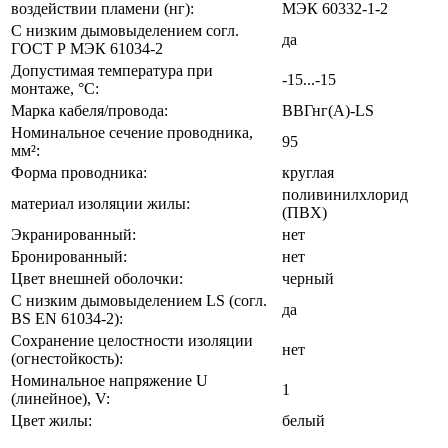
воздействии пламени (нг):
МЭК 60332-1-2
С низким дымовыделением согл.
да
ГОСТ Р МЭК 61034-2
Допустимая температура при
-15...-15
монтаже, °C:
Марка кабеля/провода:
ВВГнг(A)-LS
Номинальное сечение проводника,
95
мм²:
Форма проводника:
круглая
поливинилхлорид
материал изоляции жилы:
(ПВХ)
Экранированный:
нет
Бронированный:
нет
Цвет внешней оболочки:
черный
С низким дымовыделением LS (согл.
да
BS EN 61034-2):
Сохранение целостности изоляции
нет
(огнестойкость):
Номинальное напряжение U
1
(линейное), V:
Цвет жилы:
белый