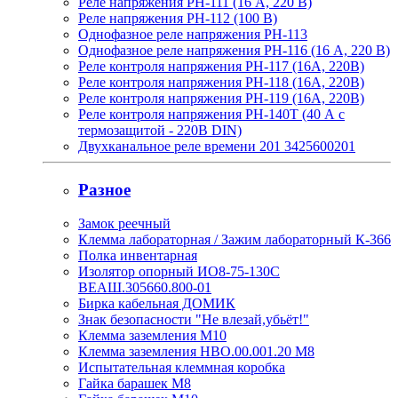
Реле напряжения РН-111 (16 А, 220 В)
Реле напряжения РН-112 (100 В)
Однофазное реле напряжения РН-113
Однофазное реле напряжения РН-116 (16 А, 220 В)
Реле контроля напряжения РН-117 (16А, 220В)
Реле контроля напряжения РН-118 (16А, 220В)
Реле контроля напряжения РН-119 (16А, 220В)
Реле контроля напряжения РН-140Т (40 А с
термозащитой - 220В DIN)
Двухканальное реле времени 201 3425600201
Разное
Замок реечный
Клемма лабораторная / Зажим лабораторный К-366
Полка инвентарная
Изолятор опорный ИО8-75-130С
ВЕАШ.305660.800-01
Бирка кабельная ДОМИК
Знак безопасности "Не влезай,убьёт!"
Клемма заземления М10
Клемма заземления НВО.00.001.20 М8
Испытательная клеммная коробка
Гайка барашек М8