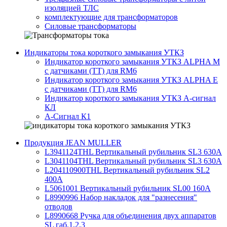
изоляцией ТЛС
комплектующие для трансформаторов
Силовые трансформаторы
Индикаторы тока короткого замыкания УТКЗ
Индикатор короткого замыкания УТКЗ ALPHA M
с датчиками (ТТ) для RM6
Индикатор короткого замыкания УТКЗ ALPHA E
с датчиками (ТТ) для RM6
Индикатор короткого замыкания УТКЗ А-сигнал
КЛ
А-Сигнал К1
Продукция JEAN MULLER
L3941124THL Вертикальный рубильник SL3 630А
L3041104THL Вертикальный рубильник SL3 630А
L204110900THL Вертикальный рубильник SL2
400А
L5061001 Вертикальный рубильник SL00 160А
L8990996 Набор накладок для "разнесения"
отводов
L8990668 Ручка для объединения двух аппаратов
SL габ.1,2,3