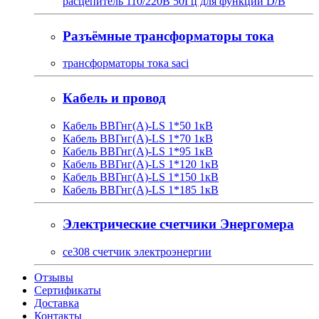
расцепитель 110/220В 50Гц для функции D/B
Разъёмные трансформаторы тока
трансформаторы тока saci
Кабель и провод
Кабель ВВГнг(A)-LS 1*50 1кВ
Кабель ВВГнг(A)-LS 1*70 1кВ
Кабель ВВГнг(A)-LS 1*95 1кВ
Кабель ВВГнг(A)-LS 1*120 1кВ
Кабель ВВГнг(A)-LS 1*150 1кВ
Кабель ВВГнг(A)-LS 1*185 1кВ
Электрические счетчики Энергомера
ce308 счетчик электроэнергии
Отзывы
Сертификаты
Доставка
Контакты