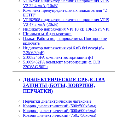
VPI62506 индикатор наличия напряжения VPIS
V2 22.4 мкА (10кВ)
Комплект предупредительных плакатов для "2
БКТП"
VPI62508 индикатор наличия напряжения VPIS
V2 47.2 мкА (20кВ)
Индикатор напряжения VPI 10 кВ 10R1SYSVPI
Шпильки м16 для монтажа
Плакат Работа под напряжением. Повторно не
включать
Индикатор напряжения vpi 6 кВ 6r1sysvpi (6-
7,2kV/30pF)
51008246FA комплект моторизации ф.I
51009482FА комплект моторизации ф. D/B
220VAC 50Гц
ДИЭЛЕКТРИЧЕСКИЕ СРЕДСТВА
ЗАЩИТЫ (БОТЫ, КОВРИКИ,
ПЕРЧАТКИ)
Перчатки диэлектрические латексные
Коврик диэлектрический (500х500х6мм)
Коврик диэлектрический (600х600х6мм)
Коврик диэлектрический (750х750х6мм)