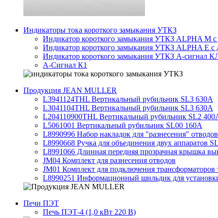
Индикаторы тока короткого замыкания УТКЗ
Индикатор короткого замыкания УТКЗ ALPHA M с 
Индикатор короткого замыкания УТКЗ ALPHA E с 
Индикатор короткого замыкания УТКЗ А-сигнал К
А-Сигнал К1
Продукция JEAN MULLER
L3941124THL Вертикальный рубильник SL3 630А
L3041104THL Вертикальный рубильник SL3 630А
L204110900THL Вертикальный рубильник SL2 400
L5061001 Вертикальный рубильник SL00 160А
L8990996 Набор накладок для "разнесения" отводов
L8990668 Ручка для объединения двух аппаратов SL 
L8991066 Длинная передняя прозрачная крышка вы
JM04 Комплект для разнесения отводов
JM01 Комплект для подключения трансформаторов 
L8990251 Информационный шильдик для установки 
Печи ПЭТ
Печь ПЭТ-4 (1,0 кВт 220 В)