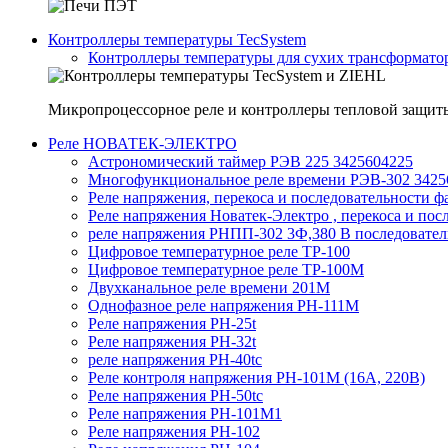
Контроллеры температуры TecSystem
Контроллеры температуры для сухих трансформатор
Микропроцессорное реле и контроллеры тепловой защит
Реле НОВАТЕК-ЭЛЕКТРО
Астрономический таймер РЭВ 225 3425604225
Многофункциональное реле времени РЭВ-302 3425
Реле напряжения, перекоса и последовательности
Реле напряжения Новатек-Электро , перекоса и по
реле напряжения РНПП-302 3Ф,380 В последовательн
Цифровое температурное реле ТР-100
Цифровое температурное реле ТР-100М
Двухканальное реле времени 201М
Однофазное реле напряжения РН-111М
Реле напряжения РН-25t
Реле напряжения РН-32t
реле напряжения РН-40tc
Реле контроля напряжения РН-101М (16А, 220В)
Реле напряжения РН-50tc
Реле напряжения РН-101М1
Реле напряжения РН-102