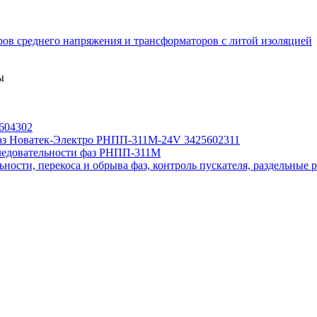
ов среднего напряжения и трансформаторов с литой изоляцией
ы
604302
 фаз Новатек-Электро РНПП-311М-24V 3425602311
следовательности фаз РНПП-311М
ости, перекоса и обрыва фаз, контроль пускателя, раздельные