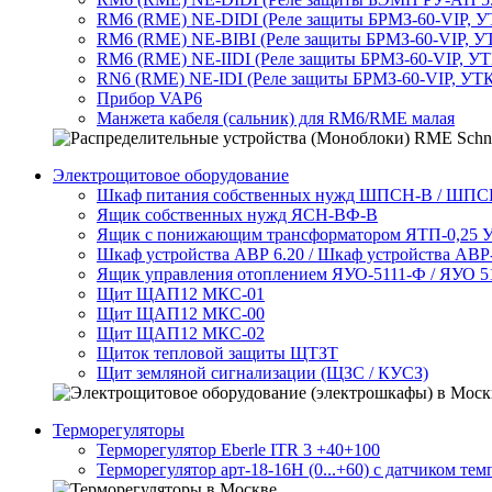
RM6 (RME) NE-DIDI (Реле защиты БРМЗ-60-VIP, УТ
RM6 (RME) NE-BIBI (Реле защиты БРМЗ-60-VIP, УТ
RM6 (RME) NE-IIDI (Реле защиты БРМЗ-60-VIP, УТ
RN6 (RME) NE-IDI (Реле защиты БРМЗ-60-VIP, УТК
Прибор VAP6
Манжета кабеля (сальник) для RM6/RME малая
Электрощитовое оборудование
Шкаф питания собственных нужд ШПСН-В / ШП
Ящик собственных нужд ЯСН-ВФ-В
Ящик с понижающим трансформатором ЯТП-0,25 У
Шкаф устройства АВР 6.20 / Шкаф устройства АВ
Ящик управления отоплением ЯУО-5111-Ф / ЯУО 5
Щит ЩАП12 МКС-01
Щит ЩАП12 МКС-00
Щит ЩАП12 МКС-02
Щиток тепловой защиты ЩТЗТ
Щит земляной сигнализации (ЩЗС / КУСЗ)
Терморегуляторы
Терморегулятор Eberle ITR 3 +40+100
Терморегулятор арт-18-16H (0...+60) с датчиком тем