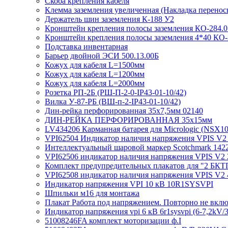
Скоба крепления кабеля
Клемма заземления увеличенная (Накладка перенос
Держатель шин заземления К-188 У2
Кронштейн крепления полосы заземления КО-284.01
Кронштейн крепления полосы заземления 4*40 КО-2
Подставка инвентарная
Барьер двойной ЭСИ 500.13.00Б
Кожух для кабеля L=1500мм
Кожух для кабеля L=1200мм
Кожух для кабеля L=2000мм
Розетка РП-2Б (РШ-П-2-0-IР43-01-10/42)
Вилка У-87-РБ (ВШ-п-2-IP43-01-10/42)
Дин-рейка перфорированная 35х7,5мм 02140
ДИН-РЕЙКА ПЕРФОРИРОВАННАЯ 35х15мм
LV434206 Карманная батарея для Micrologic (NSX10
VPI62504 Индикатор наличия напряжения VPIS V2 
Интеллектуальный шаровой маркер Scotchmark 142
VPI62506 индикатор наличия напряжения VPIS V2 
Комплект предупредительных плакатов для "2 БКТ
VPI62508 индикатор наличия напряжения VPIS V2 
Индикатор напряжения VPI 10 кВ 10R1SYSVPI
Шпильки м16 для монтажа
Плакат Работа под напряжением. Повторно не вклю
Индикатор напряжения vpi 6 кВ 6r1sysvpi (6-7,2kV/
51008246FA комплект моторизации ф.I