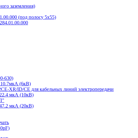
ного заземления)
.00.000 (под полосу 5х55)
84.01.00.000
0-630)
10.7мкА (6кВ)
2CE-XR/ID/CE для кабельных линий электропередачи
22.4 мкА (10кВ)
П"
47.2 мкА (20кВ)
чать
30pF)