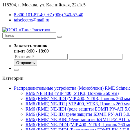
115304, г. Москва, ул. Каспийская, 22к1с5
8 800 101-87-40, +7 (906) 740-57-40
taiselectro@mail.ru
Заказать звонок
пн-пт 8:00 - 18:00
Отправить
Категории
Распределительные устройства (Моноблоки) RME Schneider 
RM6 NE-BIBI (VIP 400, УТКЗ, Цоколь 260 мм)
RM6 (RME) NE-IIDI (VIP 400, УТКЗ, Цоколь 260 мм
RM6 (RME) NE-IDI ( VIP 400, УТКЗ, Цоколь 260 мм
RM6 (RME) NE-IIDI (реле защиты БЭМП РУ-АП 5.0.
RM6 (RME) NE-IDI (реле защиты БЭМП РУ-АП 5.0.0
RM6 (RME) NE-BIBI (Реле защиты БЭМП РУ-АП 5.0.
RM6 (RME) NE-DIDI (VIP 400, УТКЗ, Цоколь 260 м
RM6 (RME) NE-DIDI (Реле защиты БЭМП РУ-АП 5.0