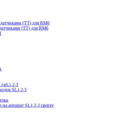
датчиками (ТТ) для RM6
датчиками (ТТ) для RM6
Л
А
габ.1,2,3
водов SL1,2,3
тока
на аппарат SL1,2,3 сверху