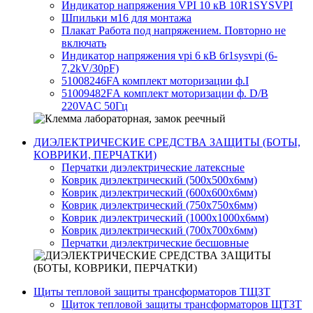
Индикатор напряжения VPI 10 кВ 10R1SYSVPI
Шпильки м16 для монтажа
Плакат Работа под напряжением. Повторно не
включать
Индикатор напряжения vpi 6 кВ 6r1sysvpi (6-
7,2kV/30pF)
51008246FA комплект моторизации ф.I
51009482FА комплект моторизации ф. D/B
220VAC 50Гц
ДИЭЛЕКТРИЧЕСКИЕ СРЕДСТВА ЗАЩИТЫ (БОТЫ,
КОВРИКИ, ПЕРЧАТКИ)
Перчатки диэлектрические латексные
Коврик диэлектрический (500х500х6мм)
Коврик диэлектрический (600х600х6мм)
Коврик диэлектрический (750х750х6мм)
Коврик диэлектрический (1000х1000х6мм)
Коврик диэлектрический (700х700х6мм)
Перчатки диэлектрические бесшовные
Щиты тепловой защиты трансформаторов ТЩЗТ
Щиток тепловой защиты трансформаторов ЩТЗТ