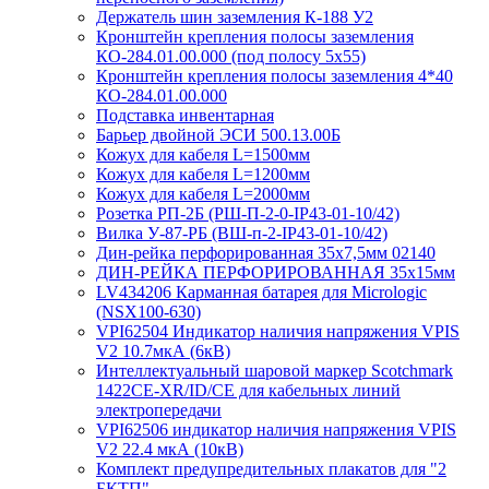
Держатель шин заземления К-188 У2
Кронштейн крепления полосы заземления
КО-284.01.00.000 (под полосу 5х55)
Кронштейн крепления полосы заземления 4*40
КО-284.01.00.000
Подставка инвентарная
Барьер двойной ЭСИ 500.13.00Б
Кожух для кабеля L=1500мм
Кожух для кабеля L=1200мм
Кожух для кабеля L=2000мм
Розетка РП-2Б (РШ-П-2-0-IР43-01-10/42)
Вилка У-87-РБ (ВШ-п-2-IP43-01-10/42)
Дин-рейка перфорированная 35х7,5мм 02140
ДИН-РЕЙКА ПЕРФОРИРОВАННАЯ 35х15мм
LV434206 Карманная батарея для Micrologic
(NSX100-630)
VPI62504 Индикатор наличия напряжения VPIS
V2 10.7мкА (6кВ)
Интеллектуальный шаровой маркер Scotchmark
1422CE-XR/ID/CE для кабельных линий
электропередачи
VPI62506 индикатор наличия напряжения VPIS
V2 22.4 мкА (10кВ)
Комплект предупредительных плакатов для "2
БКТП"