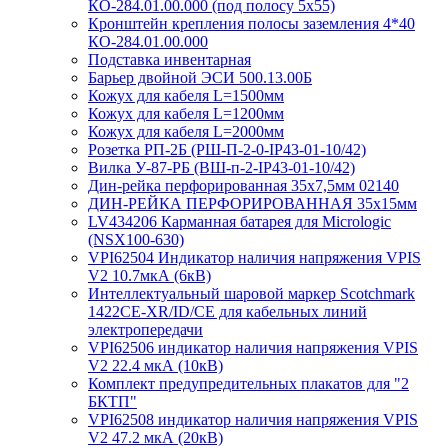
КО-284.01.00.000 (под полосу 5х55)
Кронштейн крепления полосы заземления 4*40
КО-284.01.00.000
Подставка инвентарная
Барьер двойной ЭСИ 500.13.00Б
Кожух для кабеля L=1500мм
Кожух для кабеля L=1200мм
Кожух для кабеля L=2000мм
Розетка РП-2Б (РШ-П-2-0-IР43-01-10/42)
Вилка У-87-РБ (ВШ-п-2-IP43-01-10/42)
Дин-рейка перфорированная 35х7,5мм 02140
ДИН-РЕЙКА ПЕРФОРИРОВАННАЯ 35х15мм
LV434206 Карманная батарея для Micrologic
(NSX100-630)
VPI62504 Индикатор наличия напряжения VPIS
V2 10.7мкА (6кВ)
Интеллектуальный шаровой маркер Scotchmark
1422CE-XR/ID/CE для кабельных линий
электропередачи
VPI62506 индикатор наличия напряжения VPIS
V2 22.4 мкА (10кВ)
Комплект предупредительных плакатов для "2
БКТП"
VPI62508 индикатор наличия напряжения VPIS
V2 47.2 мкА (20кВ)