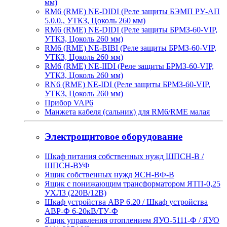
мм)
RM6 (RME) NE-DIDI (Реле защиты БЭМП РУ-АП
5.0.0., УТКЗ, Цоколь 260 мм)
RM6 (RME) NE-DIDI (Реле защиты БРМЗ-60-VIP,
УТКЗ, Цоколь 260 мм)
RM6 (RME) NE-BIBI (Реле защиты БРМЗ-60-VIP,
УТКЗ, Цоколь 260 мм)
RM6 (RME) NE-IIDI (Реле защиты БРМЗ-60-VIP,
УТКЗ, Цоколь 260 мм)
RN6 (RME) NE-IDI (Реле защиты БРМЗ-60-VIP,
УТКЗ, Цоколь 260 мм)
Прибор VAP6
Манжета кабеля (сальник) для RM6/RME малая
Электрощитовое оборудование
Шкаф питания собственных нужд ШПСН-В /
ШПСН-ВУФ
Ящик собственных нужд ЯСН-ВФ-В
Ящик с понижающим трансформатором ЯТП-0,25
УХЛ3 (220В/12В)
Шкаф устройства АВР 6.20 / Шкаф устройства
АВР-Ф 6-20кВ/ТУ-Ф
Ящик управления отоплением ЯУО-5111-Ф / ЯУО