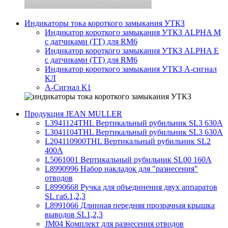
Индикаторы тока короткого замыкания УТКЗ
Индикатор короткого замыкания УТКЗ ALPHA M
с датчиками (ТТ) для RM6
Индикатор короткого замыкания УТКЗ ALPHA E
с датчиками (ТТ) для RM6
Индикатор короткого замыкания УТКЗ А-сигнал
КЛ
А-Сигнал К1
Продукция JEAN MULLER
L3941124THL Вертикальный рубильник SL3 630А
L3041104THL Вертикальный рубильник SL3 630А
L204110900THL Вертикальный рубильник SL2
400А
L5061001 Вертикальный рубильник SL00 160А
L8990996 Набор накладок для "разнесения"
отводов
L8990668 Ручка для объединения двух аппаратов
SL габ.1,2,3
L8991066 Длинная передняя прозрачная крышка
выводов SL1,2,3
JM04 Комплект для разнесения отводов