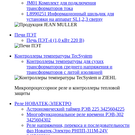
JM01 Комплект для подключения
трансформаторов тока
L8990251 Информационный шильдик для
установки на аппарат SL1,2,3 сверху
Печи ПЭТ
Печь ПЭТ-4 (1,0 кВт 220 В)
Контроллеры температуры TecSystem
Контроллеры температуры для сухих
трансформаторов среднего напряжения и
трансформаторов с литой изоляцией
Микропроцессорное реле и контроллеры тепловой
защиты
Реле НОВАТЕК-ЭЛЕКТРО
Астрономический таймер РЭВ 225 3425604225
Многофункциональное реле времени РЭВ-302
3425604302
Реле напряжения, перекоса и последовательности
фаз Новатек-Электро РНПП-311М-24V