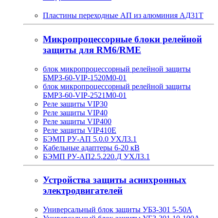
Пластины переходные АП из алюминия АД31Т
Микропроцессорные блоки релейной
защиты для RM6/RME
блок микропроцессорный релейной защиты
БМРЗ-60-VIP-1520М0-01
блок микропроцессорный релейной защиты
БМРЗ-60-VIP-2521М0-01
Реле защиты VIP30
Реле защиты VIP40
Реле защиты VIP400
Реле защиты VIP410E
БЭМП РУ-АП 5.0.0 УХЛ3.1
Кабельные адаптеры 6-20 кВ
БЭМП РУ-АП2.5.220.Д УХЛ3.1
Устройства защиты асинхронных
электродвигателей
Универсальный блок защиты УБЗ-301 5-50А