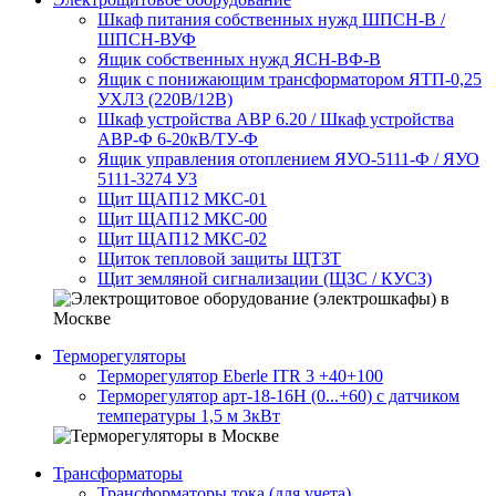
Шкаф питания собственных нужд ШПСН-В /
ШПСН-ВУФ
Ящик собственных нужд ЯСН-ВФ-В
Ящик с понижающим трансформатором ЯТП-0,25
УХЛ3 (220В/12В)
Шкаф устройства АВР 6.20 / Шкаф устройства
АВР-Ф 6-20кВ/ТУ-Ф
Ящик управления отоплением ЯУО-5111-Ф / ЯУО
5111-3274 У3
Щит ЩАП12 МКС-01
Щит ЩАП12 МКС-00
Щит ЩАП12 МКС-02
Щиток тепловой защиты ЩТЗТ
Щит земляной сигнализации (ЩЗС / КУСЗ)
Терморегуляторы
Терморегулятор Eberle ITR 3 +40+100
Терморегулятор арт-18-16H (0...+60) с датчиком
температуры 1,5 м 3кВт
Трансформаторы
Трансформаторы тока (для учета)