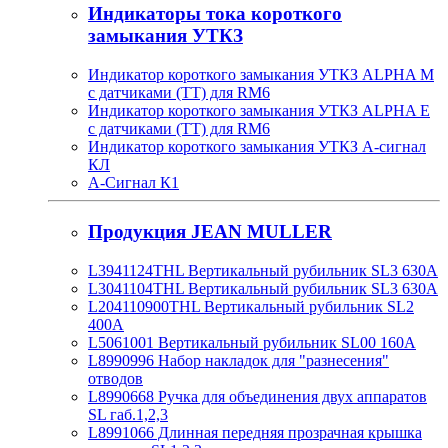
Индикаторы тока короткого
замыкания УТКЗ
Индикатор короткого замыкания УТКЗ ALPHA M
с датчиками (ТТ) для RM6
Индикатор короткого замыкания УТКЗ ALPHA E
с датчиками (ТТ) для RM6
Индикатор короткого замыкания УТКЗ А-сигнал
КЛ
А-Сигнал К1
Продукция JEAN MULLER
L3941124THL Вертикальный рубильник SL3 630А
L3041104THL Вертикальный рубильник SL3 630А
L204110900THL Вертикальный рубильник SL2
400А
L5061001 Вертикальный рубильник SL00 160А
L8990996 Набор накладок для "разнесения"
отводов
L8990668 Ручка для объединения двух аппаратов
SL габ.1,2,3
L8991066 Длинная передняя прозрачная крышка