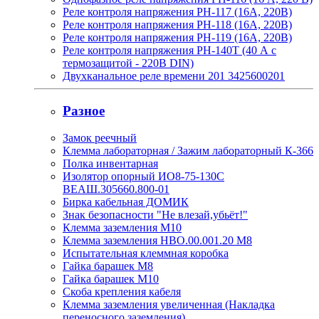
Реле контроля напряжения РН-117 (16А, 220В)
Реле контроля напряжения РН-118 (16А, 220В)
Реле контроля напряжения РН-119 (16А, 220В)
Реле контроля напряжения РН-140Т (40 А с
термозащитой - 220В DIN)
Двухканальное реле времени 201 3425600201
Разное
Замок реечный
Клемма лабораторная / Зажим лабораторный К-366
Полка инвентарная
Изолятор опорный ИО8-75-130С
ВЕАШ.305660.800-01
Бирка кабельная ДОМИК
Знак безопасности "Не влезай,убьёт!"
Клемма заземления М10
Клемма заземления НВО.00.001.20 М8
Испытательная клеммная коробка
Гайка барашек М8
Гайка барашек М10
Скоба крепления кабеля
Клемма заземления увеличенная (Накладка
переносного заземления)