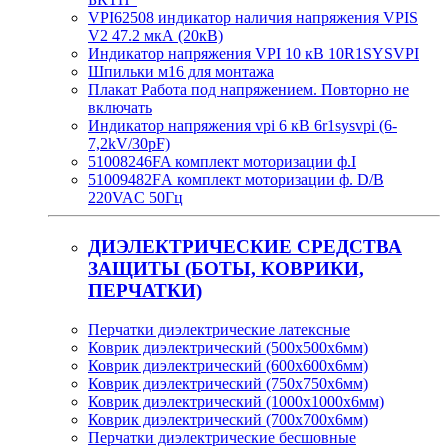
VPI62508 индикатор наличия напряжения VPIS
V2 47.2 мкА (20кВ)
Индикатор напряжения VPI 10 кВ 10R1SYSVPI
Шпильки м16 для монтажа
Плакат Работа под напряжением. Повторно не
включать
Индикатор напряжения vpi 6 кВ 6r1sysvpi (6-
7,2kV/30pF)
51008246FA комплект моторизации ф.I
51009482FА комплект моторизации ф. D/B
220VAC 50Гц
ДИЭЛЕКТРИЧЕСКИЕ СРЕДСТВА
ЗАЩИТЫ (БОТЫ, КОВРИКИ,
ПЕРЧАТКИ)
Перчатки диэлектрические латексные
Коврик диэлектрический (500х500х6мм)
Коврик диэлектрический (600х600х6мм)
Коврик диэлектрический (750х750х6мм)
Коврик диэлектрический (1000х1000х6мм)
Коврик диэлектрический (700х700х6мм)
Перчатки диэлектрические бесшовные