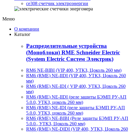
ce308 счетчик электроэнергии
Меню
О компании
Каталог
Распределительные устройства
(Моноблоки) RME Schneider Electric
(System Electric Систем Электрик)
RM6 NE-BIBI (VIP 400, УТКЗ, Цоколь 260 мм)
RM6 (RME) NE-IIDI (VIP 400, УТКЗ, Цоколь 260
мм)
RM6 (RME) NE-IDI ( VIP 400, УТКЗ, Цоколь 260
мм)
RM6 (RME) NE-IIDI (реле защиты БЭМП РУ-АП
5.0.0, УТКЗ, цоколь 260 мм)
RM6 (RME) NE-IDI (реле защиты БЭМП РУ-АП
5.0.0, УТКЗ, цоколь 260 мм)
RM6 (RME) NE-BIBI (Реле защиты БЭМП РУ-АП
5.0.0., УТКЗ, Цоколь 260 мм)
RM6 (RME) NE-DIDI (VIP 400, УТКЗ, Цоколь 260