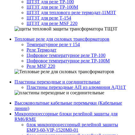
ЩТЗТ для реле ТР-100
ЩТЗТ для реле ТР-100М
ЩТЗТ для теплового реле термодат-11МЗТ
ЩТЗТ для реле Т-154
ЩТЗТ для реле MSF 220
Тепловые реле для силовых трансформаторов
Температурное реле т 154
Реле Термодат
Цифровое температурное реле ТР-100
Цифровое температурное реле ТР-100М
Реле MSF 220
Пластины переходные и соединительные
Пластины переходные АП из алюминия АД31Т
Высоковольтные кабельные перемычки (Кабельные
линии)
Микропроцессорные блоки релейной защиты для
RM6/RME
блок микропроцессорный релейной защиты
БМРЗ-60-VIP-1520М0-01