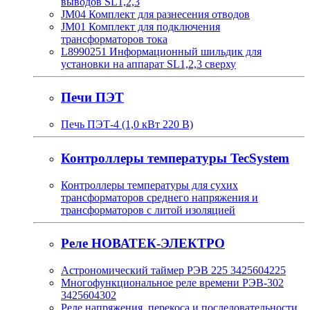
выводов SL1,2,3
JM04 Комплект для разнесения отводов
JM01 Комплект для подключения
трансформаторов тока
L8990251 Информационный шильдик для
установки на аппарат SL1,2,3 сверху
Печи ПЭТ
Печь ПЭТ-4 (1,0 кВт 220 В)
Контроллеры температуры TecSystem
Контроллеры температуры для сухих
трансформаторов среднего напряжения и
трансформаторов с литой изоляцией
Реле НОВАТЕК-ЭЛЕКТРО
Астрономический таймер РЭВ 225 3425604225
Многофункциональное реле времени РЭВ-302
3425604302
Реле напряжения, перекоса и последовательности