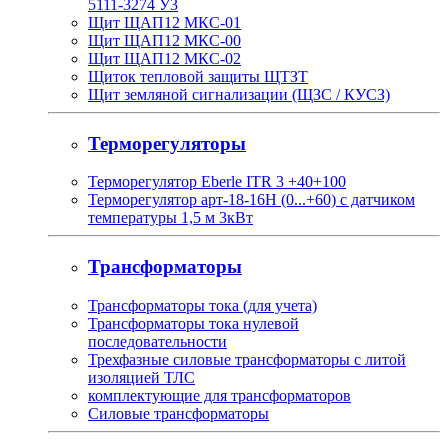
5111-3274 У3
Щит ЩАП12 МКС-01
Щит ЩАП12 МКС-00
Щит ЩАП12 МКС-02
Щиток тепловой защиты ЩТЗТ
Щит земляной сигнализации (ЩЗС / КУСЗ)
Терморегуляторы
Терморегулятор Eberle ITR 3 +40+100
Терморегулятор арт-18-16H (0...+60) с датчиком
температуры 1,5 м 3кВт
Трансформаторы
Трансформаторы тока (для учета)
Трансформаторы тока нулевой
последовательности
Трехфазные силовые трансформаторы с литой
изоляцией ТЛС
комплектующие для трансформаторов
Силовые трансформаторы