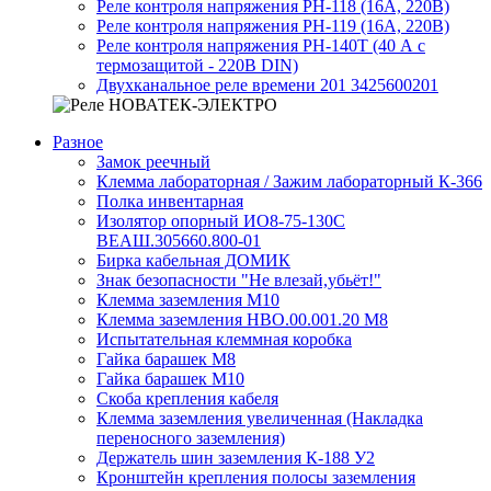
Реле контроля напряжения РН-118 (16А, 220В)
Реле контроля напряжения РН-119 (16А, 220В)
Реле контроля напряжения РН-140Т (40 А с
термозащитой - 220В DIN)
Двухканальное реле времени 201 3425600201
Разное
Замок реечный
Клемма лабораторная / Зажим лабораторный К-366
Полка инвентарная
Изолятор опорный ИО8-75-130С
ВЕАШ.305660.800-01
Бирка кабельная ДОМИК
Знак безопасности "Не влезай,убьёт!"
Клемма заземления М10
Клемма заземления НВО.00.001.20 М8
Испытательная клеммная коробка
Гайка барашек М8
Гайка барашек М10
Скоба крепления кабеля
Клемма заземления увеличенная (Накладка
переносного заземления)
Держатель шин заземления К-188 У2
Кронштейн крепления полосы заземления