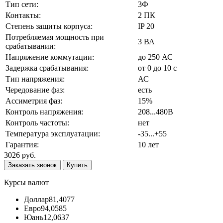
Тип сети:
3Ф
Контакты:
2 ПК
Степень защиты корпуса:
IP 20
Потребляемая мощность при
3 ВА
срабатывании:
Напряжение коммутации:
до 250 АС
Задержка срабатывания:
от 0 до 10 с
Тип напряжения:
АС
Чередование фаз:
есть
Ассиметрия фаз:
15%
Контроль напряжения:
208...480В
Контроль частоты:
нет
Температура эксплуатации:
-35...+55
Гарантия:
10 лет
3026 руб.
Заказать звонок
Купить
Курсы валют
Доллар
81,4077
Евро
94,0585
Юань
12,0637