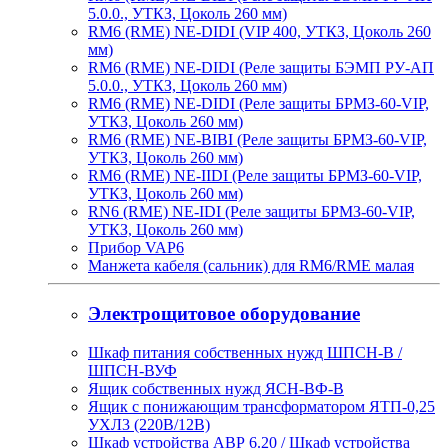
5.0.0., УТКЗ, Цоколь 260 мм)
RM6 (RME) NE-DIDI (VIP 400, УТКЗ, Цоколь 260
мм)
RM6 (RME) NE-DIDI (Реле защиты БЭМП РУ-АП
5.0.0., УТКЗ, Цоколь 260 мм)
RM6 (RME) NE-DIDI (Реле защиты БРМЗ-60-VIP,
УТКЗ, Цоколь 260 мм)
RM6 (RME) NE-BIBI (Реле защиты БРМЗ-60-VIP,
УТКЗ, Цоколь 260 мм)
RM6 (RME) NE-IIDI (Реле защиты БРМЗ-60-VIP,
УТКЗ, Цоколь 260 мм)
RN6 (RME) NE-IDI (Реле защиты БРМЗ-60-VIP,
УТКЗ, Цоколь 260 мм)
Прибор VAP6
Манжета кабеля (сальник) для RM6/RME малая
Электрощитовое оборудование
Шкаф питания собственных нужд ШПСН-В /
ШПСН-ВУФ
Ящик собственных нужд ЯСН-ВФ-В
Ящик с понижающим трансформатором ЯТП-0,25
УХЛ3 (220В/12В)
Шкаф устройства АВР 6.20 / Шкаф устройства