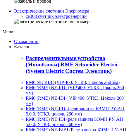
Электрические счетчики Энергомера
ce308 счетчик электроэнергии
Меню
О компании
Каталог
Распределительные устройства
(Моноблоки) RME Schneider Electric
(System Electric Систем Электрик)
RM6 NE-BIBI (VIP 400, УТКЗ, Цоколь 260 мм)
RM6 (RME) NE-IIDI (VIP 400, УТКЗ, Цоколь 260
мм)
RM6 (RME) NE-IDI ( VIP 400, УТКЗ, Цоколь 260
мм)
RM6 (RME) NE-IIDI (реле защиты БЭМП РУ-АП
5.0.0, УТКЗ, цоколь 260 мм)
RM6 (RME) NE-IDI (реле защиты БЭМП РУ-АП
5.0.0, УТКЗ, цоколь 260 мм)
RM6 (RME) NE-BIBI (Реле защиты БЭМП РУ-АП