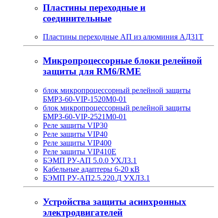
Пластины переходные и
соединительные
Пластины переходные АП из алюминия АД31Т
Микропроцессорные блоки релейной
защиты для RM6/RME
блок микропроцессорный релейной защиты
БМРЗ-60-VIP-1520М0-01
блок микропроцессорный релейной защиты
БМРЗ-60-VIP-2521М0-01
Реле защиты VIP30
Реле защиты VIP40
Реле защиты VIP400
Реле защиты VIP410E
БЭМП РУ-АП 5.0.0 УХЛ3.1
Кабельные адаптеры 6-20 кВ
БЭМП РУ-АП2.5.220.Д УХЛ3.1
Устройства защиты асинхронных
электродвигателей