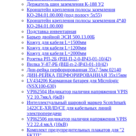
Держатель шин заземления К-188 У2
Кронштейн крепления полосы заземления
КО-284.01.00.000 (под полосу 5х55)
Кронштейн крепления полосы заземления 4*40
КО-284.01.00.000
Подставка инвентарная
Барьер двойной ЭСИ 500.13.00Б
Кожух для кабеля L=1500мм
Кожух для кабеля L=1200мм
Кожух для кабеля L=2000мм
Розетка РП-2Б (РШ-П-2-0-IР43-01-10/42)
Вилка У-87-РБ (ВШ-п-2-IP43-01-10/42)
Дин-рейка перфорированная 35х7,5мм 02140
ДИН-РЕЙКА ПЕРФОРИРОВАННАЯ 35х15мм
LV434206 Карманная батарея для Micrologic
(NSX100-630)
VPI62504 Индикатор наличия напряжения VPIS
V2 10.7мкА (6кВ)
Интеллектуальный шаровой маркер Scotchmark
1422CE-XR/ID/CE для кабельных линий
электропередачи
VPI62506 индикатор наличия напряжения VPIS
V2 22.4 мкА (10кВ)
Комплект предупредительных плакатов для "2
БКТП"