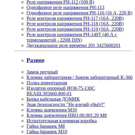
Реле напряжения РН-112 (100 В)
Однофазное реле напряжения РН-113
Однофазное реле напряжения РН-116 (16 А, 220 В)
Реле контроля напряжения РН-117 (16А, 220В)
Реле контроля напряжения РН-118 (16А, 220В)
Реле контроля напряжения РН-119 (16А, 220В)
Реле контроля напряжения РН-140Т (40 А с
термозащитой - 220В DIN)
Двухканальное реле времени 201 3425600201
Разное
Замок реечный
Клемма лабораторная / Зажим лабораторный К-366
Полка инвентарная
Изолятор опорный ИО8-75-130С
ВЕАШ.305660.800-01
Бирка кабельная ДОМИК
Знак безопасности "Не влезай,убьёт!"
Клемма заземления М10
Клемма заземления НВО.00.001.20 М8
Испытательная клеммная коробка
Гайка барашек М8
Гайка барашек М10