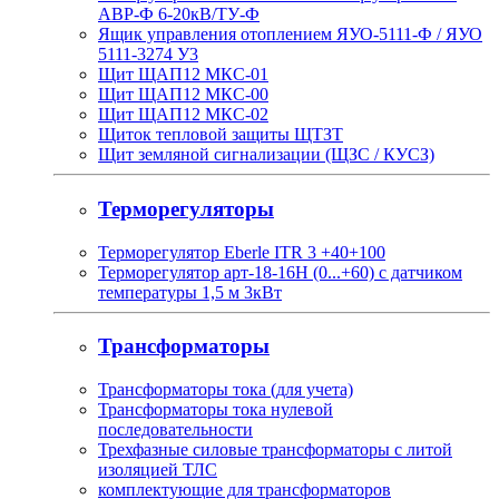
АВР-Ф 6-20кВ/ТУ-Ф
Ящик управления отоплением ЯУО-5111-Ф / ЯУО
5111-3274 У3
Щит ЩАП12 МКС-01
Щит ЩАП12 МКС-00
Щит ЩАП12 МКС-02
Щиток тепловой защиты ЩТЗТ
Щит земляной сигнализации (ЩЗС / КУСЗ)
Терморегуляторы
Терморегулятор Eberle ITR 3 +40+100
Терморегулятор арт-18-16H (0...+60) с датчиком
температуры 1,5 м 3кВт
Трансформаторы
Трансформаторы тока (для учета)
Трансформаторы тока нулевой
последовательности
Трехфазные силовые трансформаторы с литой
изоляцией ТЛС
комплектующие для трансформаторов