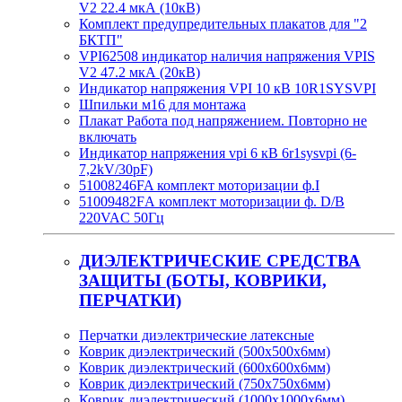
V2 22.4 мкА (10кВ)
Комплект предупредительных плакатов для "2
БКТП"
VPI62508 индикатор наличия напряжения VPIS
V2 47.2 мкА (20кВ)
Индикатор напряжения VPI 10 кВ 10R1SYSVPI
Шпильки м16 для монтажа
Плакат Работа под напряжением. Повторно не
включать
Индикатор напряжения vpi 6 кВ 6r1sysvpi (6-
7,2kV/30pF)
51008246FA комплект моторизации ф.I
51009482FА комплект моторизации ф. D/B
220VAC 50Гц
ДИЭЛЕКТРИЧЕСКИЕ СРЕДСТВА
ЗАЩИТЫ (БОТЫ, КОВРИКИ,
ПЕРЧАТКИ)
Перчатки диэлектрические латексные
Коврик диэлектрический (500х500х6мм)
Коврик диэлектрический (600х600х6мм)
Коврик диэлектрический (750х750х6мм)
Коврик диэлектрический (1000х1000х6мм)