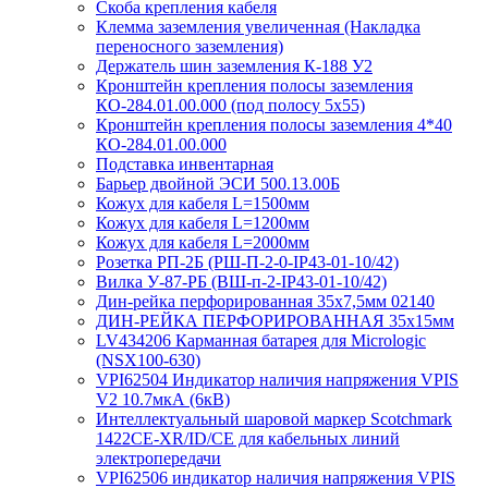
Скоба крепления кабеля
Клемма заземления увеличенная (Накладка
переносного заземления)
Держатель шин заземления К-188 У2
Кронштейн крепления полосы заземления
КО-284.01.00.000 (под полосу 5х55)
Кронштейн крепления полосы заземления 4*40
КО-284.01.00.000
Подставка инвентарная
Барьер двойной ЭСИ 500.13.00Б
Кожух для кабеля L=1500мм
Кожух для кабеля L=1200мм
Кожух для кабеля L=2000мм
Розетка РП-2Б (РШ-П-2-0-IР43-01-10/42)
Вилка У-87-РБ (ВШ-п-2-IP43-01-10/42)
Дин-рейка перфорированная 35х7,5мм 02140
ДИН-РЕЙКА ПЕРФОРИРОВАННАЯ 35х15мм
LV434206 Карманная батарея для Micrologic
(NSX100-630)
VPI62504 Индикатор наличия напряжения VPIS
V2 10.7мкА (6кВ)
Интеллектуальный шаровой маркер Scotchmark
1422CE-XR/ID/CE для кабельных линий
электропередачи
VPI62506 индикатор наличия напряжения VPIS