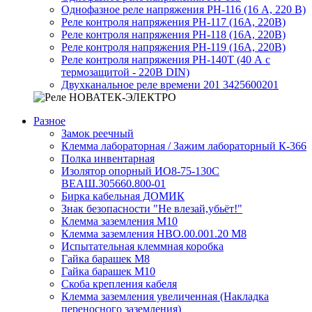
Однофазное реле напряжения РН-116 (16 А, 220 В)
Реле контроля напряжения РН-117 (16А, 220В)
Реле контроля напряжения РН-118 (16А, 220В)
Реле контроля напряжения РН-119 (16А, 220В)
Реле контроля напряжения РН-140Т (40 А с
термозащитой - 220В DIN)
Двухканальное реле времени 201 3425600201
Разное
Замок реечный
Клемма лабораторная / Зажим лабораторный К-366
Полка инвентарная
Изолятор опорный ИО8-75-130С
ВЕАШ.305660.800-01
Бирка кабельная ДОМИК
Знак безопасности "Не влезай,убьёт!"
Клемма заземления М10
Клемма заземления НВО.00.001.20 М8
Испытательная клеммная коробка
Гайка барашек М8
Гайка барашек М10
Скоба крепления кабеля
Клемма заземления увеличенная (Накладка
переносного заземления)