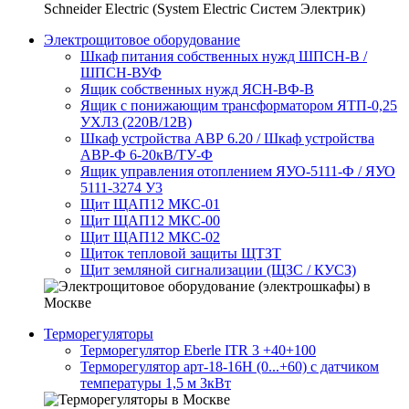
Электрощитовое оборудование
Шкаф питания собственных нужд ШПСН-В /
ШПСН-ВУФ
Ящик собственных нужд ЯСН-ВФ-В
Ящик с понижающим трансформатором ЯТП-0,25
УХЛ3 (220В/12В)
Шкаф устройства АВР 6.20 / Шкаф устройства
АВР-Ф 6-20кВ/ТУ-Ф
Ящик управления отоплением ЯУО-5111-Ф / ЯУО
5111-3274 У3
Щит ЩАП12 МКС-01
Щит ЩАП12 МКС-00
Щит ЩАП12 МКС-02
Щиток тепловой защиты ЩТЗТ
Щит земляной сигнализации (ЩЗС / КУСЗ)
Терморегуляторы
Терморегулятор Eberle ITR 3 +40+100
Терморегулятор арт-18-16H (0...+60) с датчиком
температуры 1,5 м 3кВт