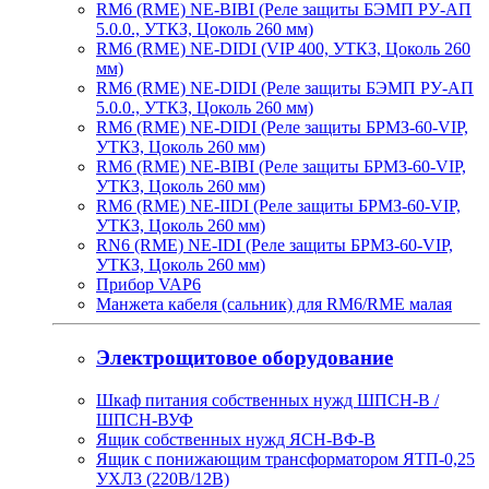
RM6 (RME) NE-BIBI (Реле защиты БЭМП РУ-АП
5.0.0., УТКЗ, Цоколь 260 мм)
RM6 (RME) NE-DIDI (VIP 400, УТКЗ, Цоколь 260
мм)
RM6 (RME) NE-DIDI (Реле защиты БЭМП РУ-АП
5.0.0., УТКЗ, Цоколь 260 мм)
RM6 (RME) NE-DIDI (Реле защиты БРМЗ-60-VIP,
УТКЗ, Цоколь 260 мм)
RM6 (RME) NE-BIBI (Реле защиты БРМЗ-60-VIP,
УТКЗ, Цоколь 260 мм)
RM6 (RME) NE-IIDI (Реле защиты БРМЗ-60-VIP,
УТКЗ, Цоколь 260 мм)
RN6 (RME) NE-IDI (Реле защиты БРМЗ-60-VIP,
УТКЗ, Цоколь 260 мм)
Прибор VAP6
Манжета кабеля (сальник) для RM6/RME малая
Электрощитовое оборудование
Шкаф питания собственных нужд ШПСН-В /
ШПСН-ВУФ
Ящик собственных нужд ЯСН-ВФ-В
Ящик с понижающим трансформатором ЯТП-0,25
УХЛ3 (220В/12В)