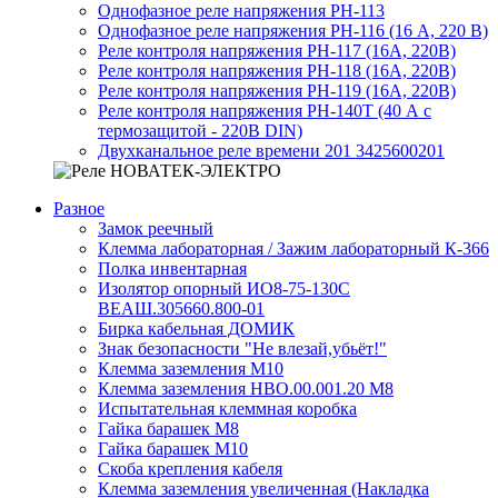
Однофазное реле напряжения РН-113
Однофазное реле напряжения РН-116 (16 А, 220 В)
Реле контроля напряжения РН-117 (16А, 220В)
Реле контроля напряжения РН-118 (16А, 220В)
Реле контроля напряжения РН-119 (16А, 220В)
Реле контроля напряжения РН-140Т (40 А с
термозащитой - 220В DIN)
Двухканальное реле времени 201 3425600201
Разное
Замок реечный
Клемма лабораторная / Зажим лабораторный К-366
Полка инвентарная
Изолятор опорный ИО8-75-130С
ВЕАШ.305660.800-01
Бирка кабельная ДОМИК
Знак безопасности "Не влезай,убьёт!"
Клемма заземления М10
Клемма заземления НВО.00.001.20 М8
Испытательная клеммная коробка
Гайка барашек М8
Гайка барашек М10
Скоба крепления кабеля
Клемма заземления увеличенная (Накладка