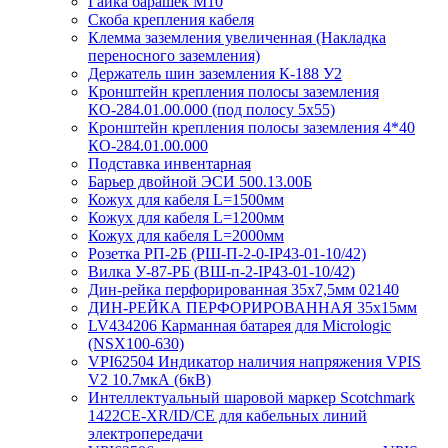
Гайка барашек М10
Скоба крепления кабеля
Клемма заземления увеличенная (Накладка
переносного заземления)
Держатель шин заземления К-188 У2
Кронштейн крепления полосы заземления
КО-284.01.00.000 (под полосу 5х55)
Кронштейн крепления полосы заземления 4*40
КО-284.01.00.000
Подставка инвентарная
Барьер двойной ЭСИ 500.13.00Б
Кожух для кабеля L=1500мм
Кожух для кабеля L=1200мм
Кожух для кабеля L=2000мм
Розетка РП-2Б (РШ-П-2-0-IР43-01-10/42)
Вилка У-87-РБ (ВШ-п-2-IP43-01-10/42)
Дин-рейка перфорированная 35х7,5мм 02140
ДИН-РЕЙКА ПЕРФОРИРОВАННАЯ 35х15мм
LV434206 Карманная батарея для Micrologic
(NSX100-630)
VPI62504 Индикатор наличия напряжения VPIS
V2 10.7мкА (6кВ)
Интеллектуальный шаровой маркер Scotchmark
1422CE-XR/ID/CE для кабельных линий
электропередачи