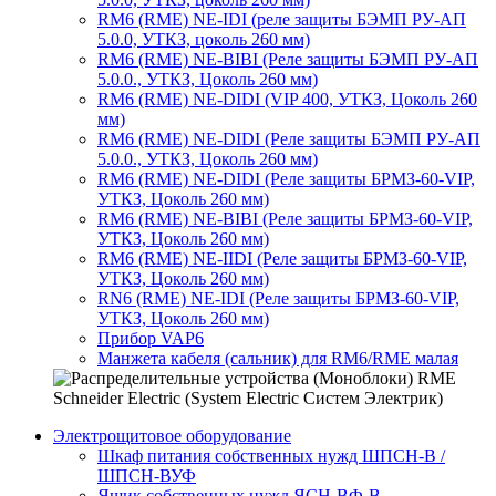
RM6 (RME) NE-IDI (реле защиты БЭМП РУ-АП
5.0.0, УТКЗ, цоколь 260 мм)
RM6 (RME) NE-BIBI (Реле защиты БЭМП РУ-АП
5.0.0., УТКЗ, Цоколь 260 мм)
RM6 (RME) NE-DIDI (VIP 400, УТКЗ, Цоколь 260
мм)
RM6 (RME) NE-DIDI (Реле защиты БЭМП РУ-АП
5.0.0., УТКЗ, Цоколь 260 мм)
RM6 (RME) NE-DIDI (Реле защиты БРМЗ-60-VIP,
УТКЗ, Цоколь 260 мм)
RM6 (RME) NE-BIBI (Реле защиты БРМЗ-60-VIP,
УТКЗ, Цоколь 260 мм)
RM6 (RME) NE-IIDI (Реле защиты БРМЗ-60-VIP,
УТКЗ, Цоколь 260 мм)
RN6 (RME) NE-IDI (Реле защиты БРМЗ-60-VIP,
УТКЗ, Цоколь 260 мм)
Прибор VAP6
Манжета кабеля (сальник) для RM6/RME малая
Электрощитовое оборудование
Шкаф питания собственных нужд ШПСН-В /
ШПСН-ВУФ
Ящик собственных нужд ЯСН-ВФ-В