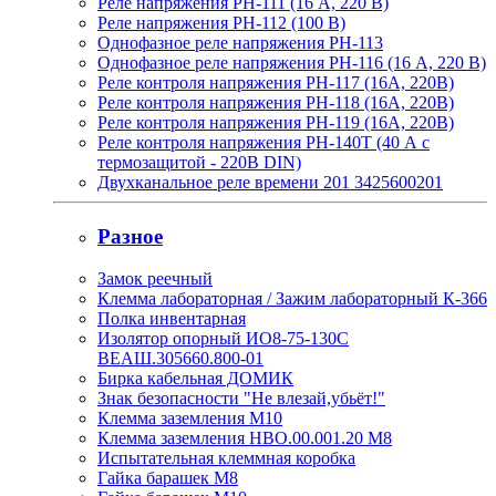
Реле напряжения РН-111 (16 А, 220 В)
Реле напряжения РН-112 (100 В)
Однофазное реле напряжения РН-113
Однофазное реле напряжения РН-116 (16 А, 220 В)
Реле контроля напряжения РН-117 (16А, 220В)
Реле контроля напряжения РН-118 (16А, 220В)
Реле контроля напряжения РН-119 (16А, 220В)
Реле контроля напряжения РН-140Т (40 А с
термозащитой - 220В DIN)
Двухканальное реле времени 201 3425600201
Разное
Замок реечный
Клемма лабораторная / Зажим лабораторный К-366
Полка инвентарная
Изолятор опорный ИО8-75-130С
ВЕАШ.305660.800-01
Бирка кабельная ДОМИК
Знак безопасности "Не влезай,убьёт!"
Клемма заземления М10
Клемма заземления НВО.00.001.20 М8
Испытательная клеммная коробка
Гайка барашек М8