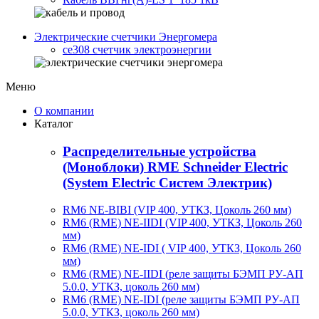
Электрические счетчики Энергомера
ce308 счетчик электроэнергии
Меню
О компании
Каталог
Распределительные устройства
(Моноблоки) RME Schneider Electric
(System Electric Систем Электрик)
RM6 NE-BIBI (VIP 400, УТКЗ, Цоколь 260 мм)
RM6 (RME) NE-IIDI (VIP 400, УТКЗ, Цоколь 260
мм)
RM6 (RME) NE-IDI ( VIP 400, УТКЗ, Цоколь 260
мм)
RM6 (RME) NE-IIDI (реле защиты БЭМП РУ-АП
5.0.0, УТКЗ, цоколь 260 мм)
RM6 (RME) NE-IDI (реле защиты БЭМП РУ-АП
5.0.0, УТКЗ, цоколь 260 мм)