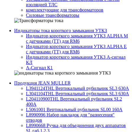
изоляцией ТЛС
комплектующие для трансформаторов
Силовые трансформаторы
Индикаторы тока короткого замыкания УТКЗ
Индикатор короткого замыкания УТКЗ ALPHA M
с датчиками (ТТ) для RM6
Индикатор короткого замыкания УТКЗ ALPHA E
с датчиками (ТТ) для RM6
Индикатор короткого замыкания УТКЗ А-сигнал
КЛ
А-Сигнал К1
Продукция JEAN MULLER
L3941124THL Вертикальный рубильник SL3 630А
L3041104THL Вертикальный рубильник SL3 630А
L204110900THL Вертикальный рубильник SL2
400А
L5061001 Вертикальный рубильник SL00 160А
L8990996 Набор накладок для "разнесения"
отводов
L8990668 Ручка для объединения двух аппаратов
SL габ.1,2,3