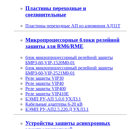
Пластины переходные и
соединительные
Пластины переходные АП из алюминия АД31Т
Микропроцессорные блоки релейной
защиты для RM6/RME
блок микропроцессорный релейной защиты
БМРЗ-60-VIP-1520М0-01
блок микропроцессорный релейной защиты
БМРЗ-60-VIP-2521М0-01
Реле защиты VIP30
Реле защиты VIP40
Реле защиты VIP400
Реле защиты VIP410E
БЭМП РУ-АП 5.0.0 УХЛ3.1
Кабельные адаптеры 6-20 кВ
БЭМП РУ-АП2.5.220.Д УХЛ3.1
Устройства защиты асинхронных