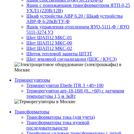
Ящик с понижающим трансформатором ЯТП-0,25
УХЛ3 (220В/12В)
Шкаф устройства АВР 6.20 / Шкаф устройства
АВР-Ф 6-20кВ/ТУ-Ф
Ящик управления отоплением ЯУО-5111-Ф / ЯУО
5111-3274 У3
Щит ЩАП12 МКС-01
Щит ЩАП12 МКС-00
Щит ЩАП12 МКС-02
Щиток тепловой защиты ЩТЗТ
Щит земляной сигнализации (ЩЗС / КУСЗ)
Терморегуляторы
Терморегулятор Eberle ITR 3 +40+100
Терморегулятор арт-18-16H (0...+60) с датчиком
температуры 1,5 м 3кВт
Трансформаторы
Трансформаторы тока (для учета)
Трансформаторы тока нулевой
последовательности
Трехфазные силовые трансформаторы с литой