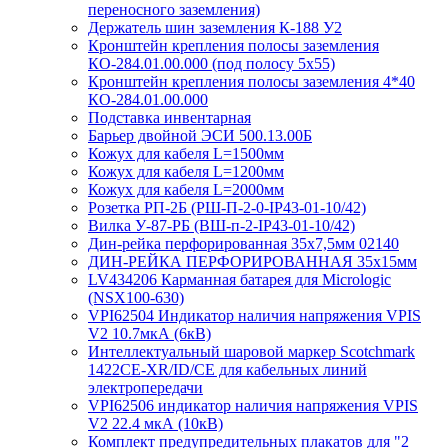
переносного заземления)
Держатель шин заземления К-188 У2
Кронштейн крепления полосы заземления
КО-284.01.00.000 (под полосу 5х55)
Кронштейн крепления полосы заземления 4*40
КО-284.01.00.000
Подставка инвентарная
Барьер двойной ЭСИ 500.13.00Б
Кожух для кабеля L=1500мм
Кожух для кабеля L=1200мм
Кожух для кабеля L=2000мм
Розетка РП-2Б (РШ-П-2-0-IР43-01-10/42)
Вилка У-87-РБ (ВШ-п-2-IP43-01-10/42)
Дин-рейка перфорированная 35х7,5мм 02140
ДИН-РЕЙКА ПЕРФОРИРОВАННАЯ 35х15мм
LV434206 Карманная батарея для Micrologic
(NSX100-630)
VPI62504 Индикатор наличия напряжения VPIS
V2 10.7мкА (6кВ)
Интеллектуальный шаровой маркер Scotchmark
1422CE-XR/ID/CE для кабельных линий
электропередачи
VPI62506 индикатор наличия напряжения VPIS
V2 22.4 мкА (10кВ)
Комплект предупредительных плакатов для "2