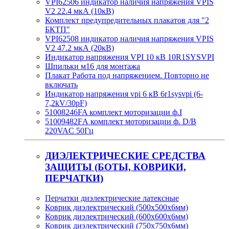
VPI62506 индикатор наличия напряжения VPIS
V2 22.4 мкА (10кВ)
Комплект предупредительных плакатов для "2
БКТП"
VPI62508 индикатор наличия напряжения VPIS
V2 47.2 мкА (20кВ)
Индикатор напряжения VPI 10 кВ 10R1SYSVPI
Шпильки м16 для монтажа
Плакат Работа под напряжением. Повторно не
включать
Индикатор напряжения vpi 6 кВ 6r1sysvpi (6-
7,2kV/30pF)
51008246FA комплект моторизации ф.I
51009482FА комплект моторизации ф. D/B
220VAC 50Гц
ДИЭЛЕКТРИЧЕСКИЕ СРЕДСТВА
ЗАЩИТЫ (БОТЫ, КОВРИКИ,
ПЕРЧАТКИ)
Перчатки диэлектрические латексные
Коврик диэлектрический (500х500х6мм)
Коврик диэлектрический (600х600х6мм)
Коврик диэлектрический (750х750х6мм)