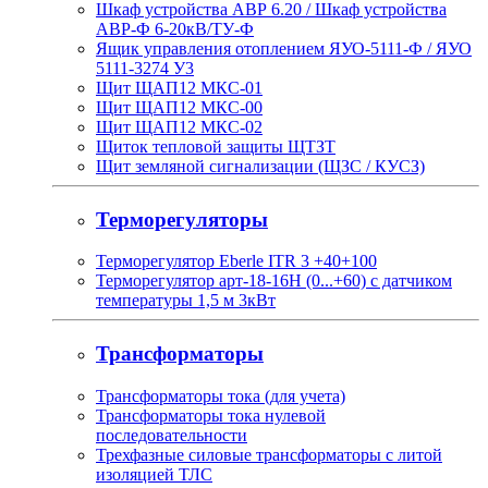
Шкаф устройства АВР 6.20 / Шкаф устройства
АВР-Ф 6-20кВ/ТУ-Ф
Ящик управления отоплением ЯУО-5111-Ф / ЯУО
5111-3274 У3
Щит ЩАП12 МКС-01
Щит ЩАП12 МКС-00
Щит ЩАП12 МКС-02
Щиток тепловой защиты ЩТЗТ
Щит земляной сигнализации (ЩЗС / КУСЗ)
Терморегуляторы
Терморегулятор Eberle ITR 3 +40+100
Терморегулятор арт-18-16H (0...+60) с датчиком
температуры 1,5 м 3кВт
Трансформаторы
Трансформаторы тока (для учета)
Трансформаторы тока нулевой
последовательности
Трехфазные силовые трансформаторы с литой
изоляцией ТЛС