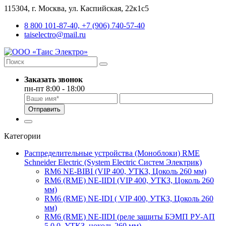
115304, г. Москва, ул. Каспийская, 22к1с5
8 800 101-87-40, +7 (906) 740-57-40
taiselectro@mail.ru
Заказать звонок
пн-пт 8:00 - 18:00
Отправить
Категории
Распределительные устройства (Моноблоки) RME
Schneider Electric (System Electric Систем Электрик)
RM6 NE-BIBI (VIP 400, УТКЗ, Цоколь 260 мм)
RM6 (RME) NE-IIDI (VIP 400, УТКЗ, Цоколь 260
мм)
RM6 (RME) NE-IDI ( VIP 400, УТКЗ, Цоколь 260
мм)
RM6 (RME) NE-IIDI (реле защиты БЭМП РУ-АП
5.0.0, УТКЗ, цоколь 260 мм)