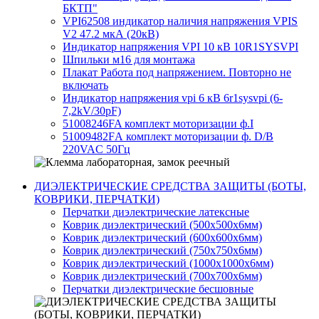
БКТП"
VPI62508 индикатор наличия напряжения VPIS
V2 47.2 мкА (20кВ)
Индикатор напряжения VPI 10 кВ 10R1SYSVPI
Шпильки м16 для монтажа
Плакат Работа под напряжением. Повторно не
включать
Индикатор напряжения vpi 6 кВ 6r1sysvpi (6-
7,2kV/30pF)
51008246FA комплект моторизации ф.I
51009482FА комплект моторизации ф. D/B
220VAC 50Гц
ДИЭЛЕКТРИЧЕСКИЕ СРЕДСТВА ЗАЩИТЫ (БОТЫ,
КОВРИКИ, ПЕРЧАТКИ)
Перчатки диэлектрические латексные
Коврик диэлектрический (500х500х6мм)
Коврик диэлектрический (600х600х6мм)
Коврик диэлектрический (750х750х6мм)
Коврик диэлектрический (1000х1000х6мм)
Коврик диэлектрический (700х700х6мм)
Перчатки диэлектрические бесшовные